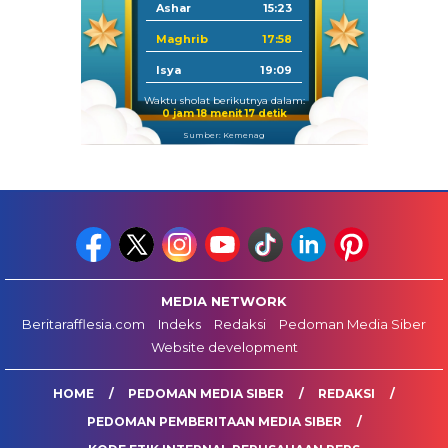
Ashar
15:23
Maghrib
17:58
Isya
19:09
Waktu sholat berikutnya dalam:
0 jam 18 menit 16 detik
Sumber: Kemenag
MEDIA NETWORK
Beritarafflesia.com
Indeks
Redaksi
Pedoman Media Siber
Website development
HOME
PEDOMAN MEDIA SIBER
REDAKSI
PEDOMAN PEMBERITAAN MEDIA SIBER