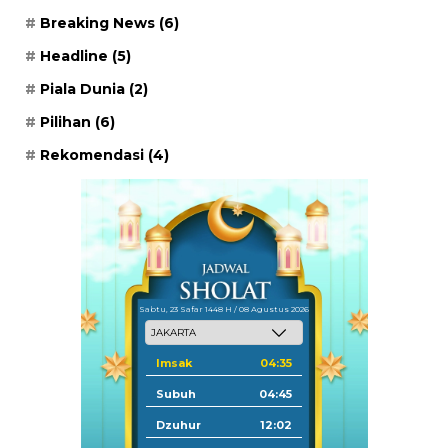
Breaking News
(6)
Headline
(5)
Piala Dunia
(2)
Pilihan
(6)
Rekomendasi
(4)
Sabtu, 23 Safar 1448 H / 08 Agustus 2026
Imsak
04:35
Subuh
04:45
Dzuhur
12:02