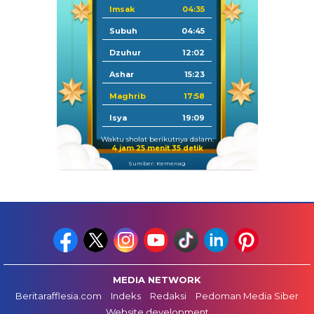
Imsak
04:35
Subuh
04:45
Dzuhur
12:02
Ashar
15:23
Maghrib
17:58
Isya
19:09
Waktu sholat berikutnya dalam:
4 jam 25 menit 35 detik
Sumber: Kemenag
MEDIA NETWORK
Beritarafflesia.com
Indeks
Redaksi
Pedoman Media Siber
Website development