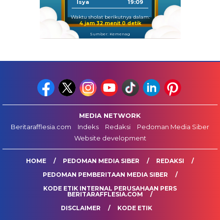
Isya
19:09
Waktu sholat berikutnya dalam:
4 jam 31 menit 58 detik
Sumber: Kemenag
MEDIA NETWORK
Beritarafflesia.com
Indeks
Redaksi
Pedoman Media Siber
Website development
HOME
PEDOMAN MEDIA SIBER
REDAKSI
PEDOMAN PEMBERITAAN MEDIA SIBER
KODE ETIK INTERNAL PERUSAHAAN PERS
BERITARAFFLESIA.COM
DISCLAIMER
KODE ETIK