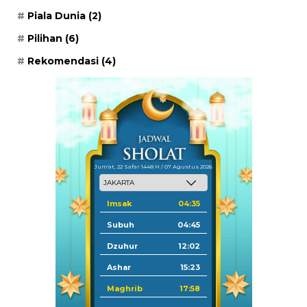
Piala Dunia
(2)
Pilihan
(6)
Rekomendasi
(4)
Jum'at, 22 Safar 1448 H / 07 Agustus 2026
Imsak
04:35
Subuh
04:45
Dzuhur
12:02
Ashar
15:23
Maghrib
17:58