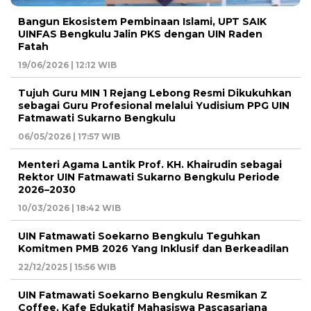
Bangun Ekosistem Pembinaan Islami, UPT SAIK
UINFAS Bengkulu Jalin PKS dengan UIN Raden
Fatah
19/06/2026 | 12:12 WIB
Tujuh Guru MIN 1 Rejang Lebong Resmi Dikukuhkan
sebagai Guru Profesional melalui Yudisium PPG UIN
Fatmawati Sukarno Bengkulu
06/05/2026 | 17:57 WIB
Menteri Agama Lantik Prof. KH. Khairudin sebagai
Rektor UIN Fatmawati Sukarno Bengkulu Periode
2026–2030
10/03/2026 | 18:42 WIB
UIN Fatmawati Soekarno Bengkulu Teguhkan
Komitmen PMB 2026 Yang Inklusif dan Berkeadilan
22/12/2025 | 15:56 WIB
UIN Fatmawati Soekarno Bengkulu Resmikan Z
Coffee, Kafe Edukatif Mahasiswa Pascasarjana