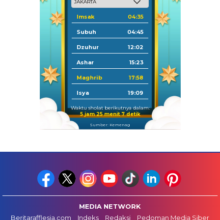
Imsak
04:35
Subuh
04:45
Dzuhur
12:02
Ashar
15:23
Maghrib
17:58
Isya
19:09
Waktu sholat berikutnya dalam:
5 jam 25 menit 6 detik
Sumber: Kemenag
MEDIA NETWORK
Beritarafflesia.com
Indeks
Redaksi
Pedoman Media Siber